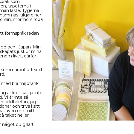
mspråk som
n, tapeterna i
man läste. Tygerna
 mammas julgardiner
porslin, mormors röda
mitt formspråk redan
ge och i Japan.
Min
 skapats just ur mina
enom livet, därför
 sommarbutik Textilt
rd.
g med bra miljötänk.
är lite lika....ja inte
). Vi är inte så
en bildtelefon, jag
nar och trivs i sitt
mma, även om mitt
å taket heller!
något du gillar!