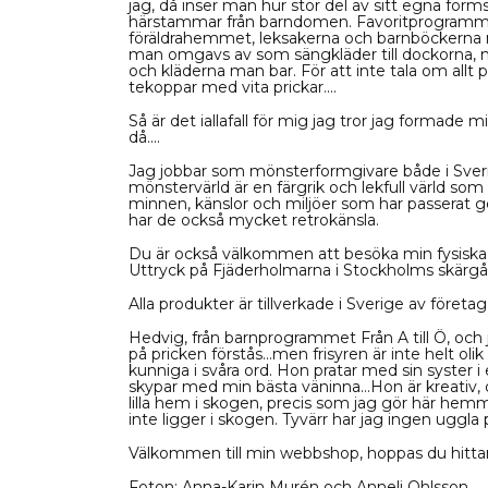
jag, då inser man hur stor del av sitt egna for
härstammar från barndomen. Favoritprogramme
föräldrahemmet, leksakerna och barnböckerna 
man omgavs av som sängkläder till dockorna,
och kläderna man bar. För att inte tala om allt 
tekoppar med vita prickar....
Så är det iallafall för mig jag tror jag formade 
då....
Jag jobbar som mönsterformgivare både i Sveri
mönstervärld är en färgrik och lekfull värld som
minnen, känslor och miljöer som har passerat g
har de också mycket retrokänsla.
Du är också välkommen att besöka min fysiska
Uttryck på Fjäderholmarna i Stockholms skärgå
Alla produkter är tillverkade i Sverige av företa
Hedvig, från barnprogrammet Från A till Ö, och jag 
på pricken förstås...men frisyren är inte helt olik :
kunniga i svåra ord. Hon pratar med sin syster i 
skypar med min bästa väninna...Hon är kreativ, do
lilla hem i skogen, precis som jag gör här he
inte ligger i skogen. Tyvärr har jag ingen uggla p
Välkommen till min webbshop, hoppas du hittar 
Foton: Anna-Karin Murén och Anneli Ohlsson