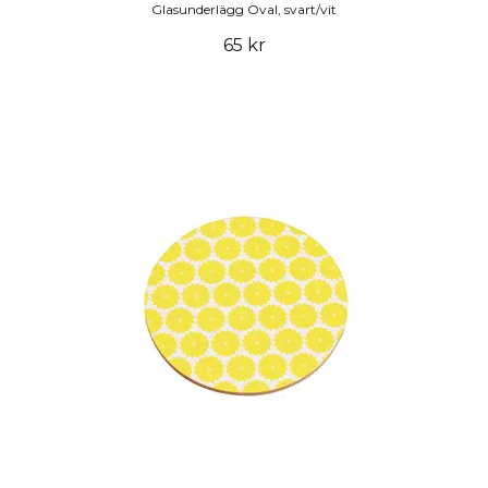
Glasunderlägg Oval, svart/vit
65 kr