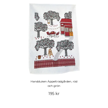
Handduken Äppelträdgården, röd
och grön
195 kr