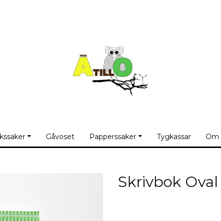
kssaker
Gåvoset
Papperssaker
Tygkassar
Om 
Skrivbok Oval
Produkten är tyvärr slut 