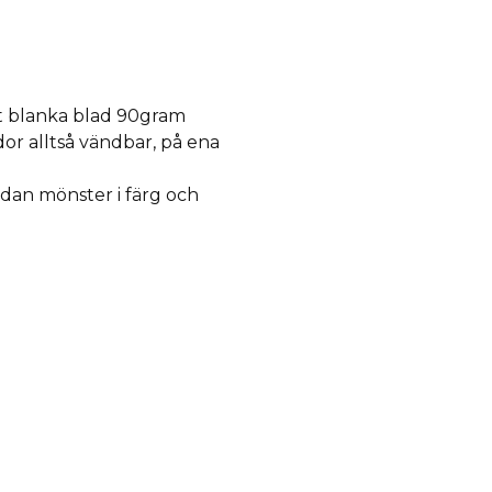
st blanka blad 90gram
or alltså vändbar, på ena
sidan mönster i färg och