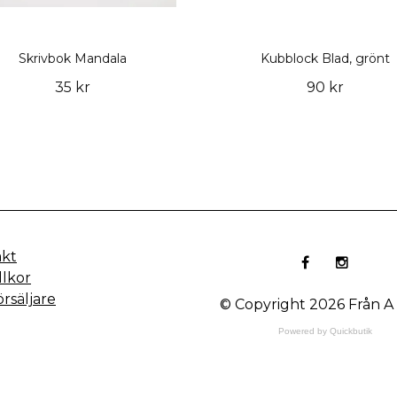
Skrivbok Mandala
Kubblock Blad, grönt
35 kr
90 kr
akt
llkor
örsäljare
© Copyright 2026 Från A t
Powered by Quickbutik