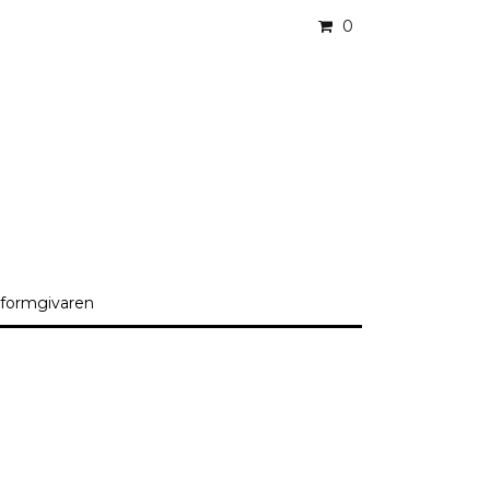
0
formgivaren
i lager. :(