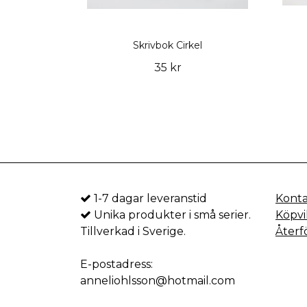
Skrivbok Cirkel
35 kr
1-7 dagar leveranstid
Kont
Unika produkter i små serier.
Köpvi
Tillverkad i Sverige.
Återf
E-postadress:
anneliohlsson@hotmail.com