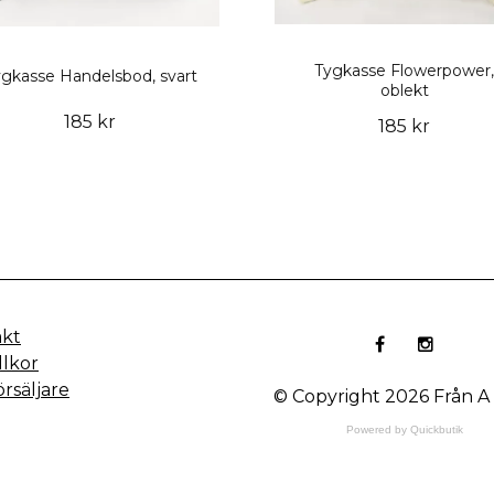
Tygkasse Flowerpower,
gkasse Handelsbod, svart
oblekt
185 kr
185 kr
akt
llkor
örsäljare
© Copyright 2026 Från A t
Powered by Quickbutik