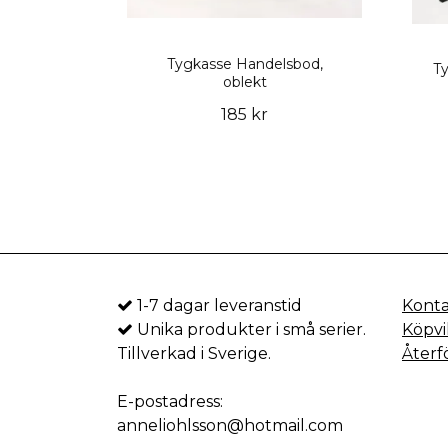
Tygkasse Handelsbod,
Ty
oblekt
185 kr
1-7 dagar leveranstid
Kont
Unika produkter i små serier.
Köpvi
Tillverkad i Sverige.
Återf
E-postadress:
anneliohlsson@hotmail.com