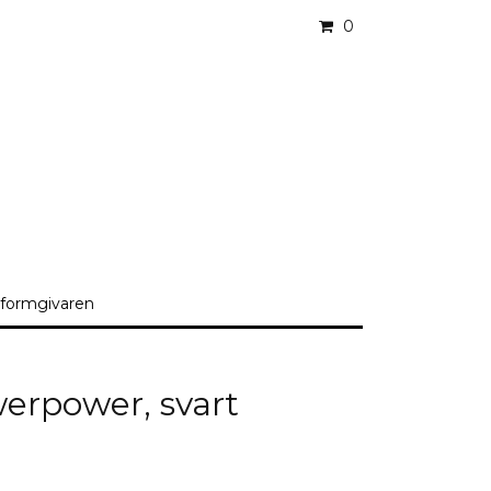
0
formgivaren
erpower, svart
i lager. :(