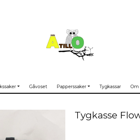
kssaker
Gåvoset
Papperssaker
Tygkassar
Om 
Tygkasse Flow
Produkten är tyvärr slut 