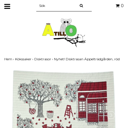
0
Hem
›
Kökssaker
›
Disktrasor
›
Nyhet! Disktrasan Äppelträdgården, röd