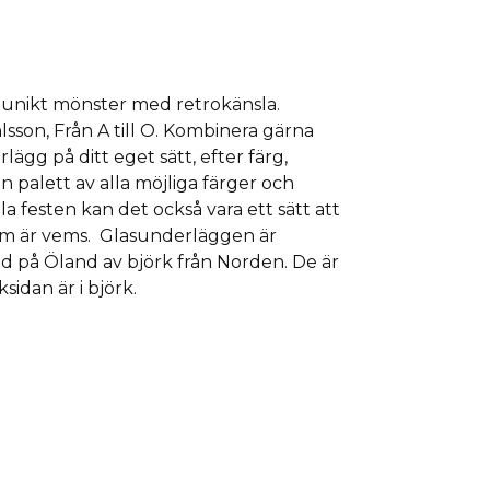
unikt mönster med retrokänsla.
sson, Från A till O. Kombinera gärna
gg på ditt eget sätt, efter färg,
 palett av alla möjliga färger och
 festen kan det också vara ett sätt att
som är vems. Glasunderläggen är
ad på Öland av björk från Norden. De är
sidan är i björk.
d