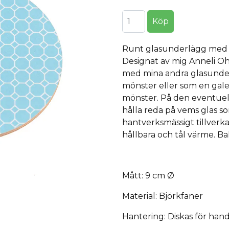
Runt glasunderlägg med 
Designat av mig Anneli Ohl
med mina andra glasunderlä
mönster eller som en galen
mönster. På den eventuella
hålla reda på vems glas 
hantverksmässigt tillverk
hållbara och tål värme. Bak
Mått: 9 cm Ø
Material: Björkfaner
Hantering: Diskas för han