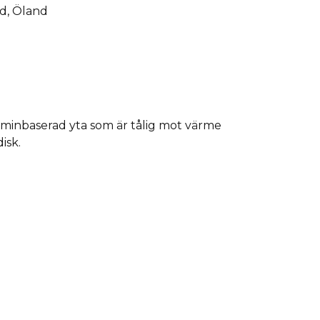
ad, Öland
inbaserad yta som är tålig mot värme
isk.