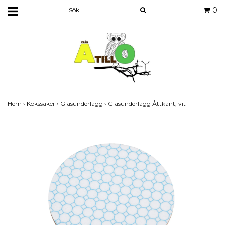
0
Hem
›
Kökssaker
›
Glasunderlägg
›
Glasunderlägg Åttkant, vit